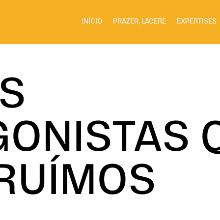
INÍCIO
PRAZER, LACERE
EXPERTISES
S
GONISTAS 
RUÍMOS