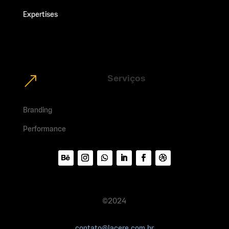
Expertises
Projetos
Contato
Serviços
&
Branding
Performance
©2024
contato@lacere.com.br