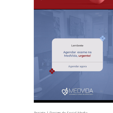
Projeto
| Design de Social Media