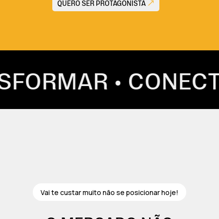
QUERO SER PROTAGONISTA
P
Vai te custar muito não se posicionar hoje!